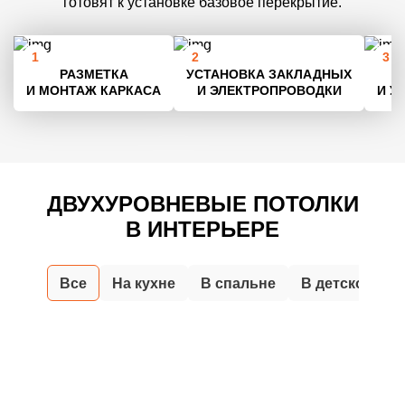
готовят к установке базовое перекрытие.
РАЗМЕТКА
УСТАНОВКА ЗАКЛАДНЫХ
И МОНТАЖ КАРКАСА
И ЭЛЕКТРОПРОВОДКИ
И У
ДВУХУРОВНЕВЫЕ ПОТОЛКИ
В ИНТЕРЬЕРЕ
Все
На кухне
В спальне
В детской