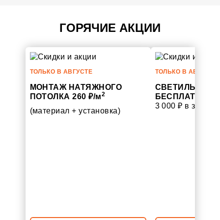
ГОРЯЧИЕ АКЦИИ
ТОЛЬКО В
АВГУСТЕ
ТОЛЬКО В
АВГУСТЕ
МОНТАЖ НАТЯЖНОГО
СВЕТИЛЬНИК 
2
ПОТОЛКА
260
₽/
м
БЕСПЛАТНО
за
3 000 ₽ в заказе
(материал + установка)